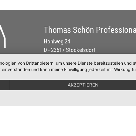
Thomas Schön Professiona
Hohlweg 24
D - 23617 Stockelsdorf
Telefon: 0451 / 49 84 50
nologien von Drittanbietern, um unsere Dienste bereitzustellen un
Fax: 0451 / 49 84 516
 einverstanden und kann meine Einwilligung jederzeit mit Wirkung fü
E-Mail:
info@schoen-professional.de
AKZEPTIEREN
ght 2026 by Thomas Schön Professional |
Impressum
|
Date