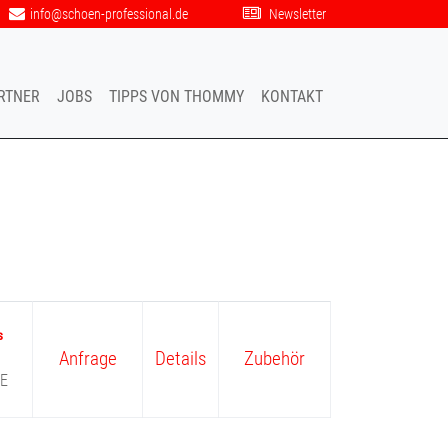
info@schoen-professional.de
Newsletter
RTNER
JOBS
TIPPS VON THOMMY
KONTAKT
Navigation übersp
Anfrage
Details
Zubehör
E